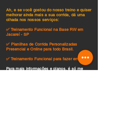
Ah, e se você gostou do nosso treino e quiser
melhorar ainda mais a sua corrida, dá uma
olhada nos nossos serviços:
✅ Treinamento Funcional na Base RW em
Jacareí - SP
✅ Planilhas de Corrida Personalizadas
Presencial e Online para todo Brasil.
✅ Treinamento Funcional para fazer em casa
Para mais informações e planos, é só me
chamar clicando em um dos botões abaixo:
FUNCIONAL NA BASE RW
TREINAMENTO DE CORRIDA
TREINO FUNCIONAL EM CASA